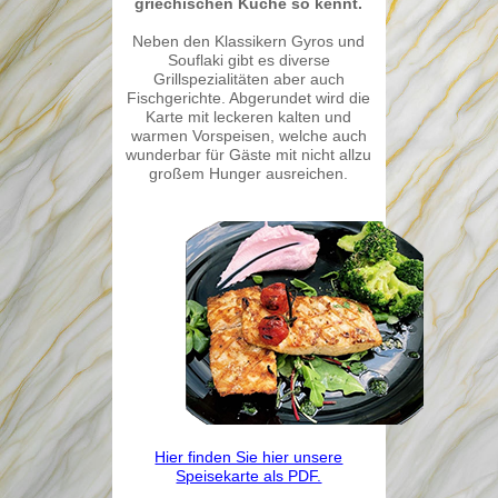
griechischen Küche so kennt.
aktuelles
Neben den Klassikern Gyros und
Speisekarte
Souflaki gibt es diverse
Grillspezialitäten aber auch
Anfahrt
Fischgerichte. Abgerundet wird die
Karte mit leckeren kalten und
Impressum
warmen Vorspeisen, welche auch
wunderbar für Gäste mit nicht allzu
großem Hunger ausreichen.
Hier finden Sie hier unsere
Speisekarte als PDF.