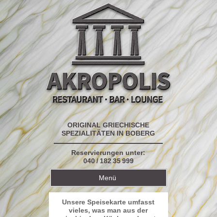
ORIGINAL GRIECHISCHE
SPEZIALITÄTEN IN BOBERG
Reservierungen unter:
040 / 182 35 999
Menü
Start
Unsere Speisekarte umfasst
über uns
vieles, was man aus der